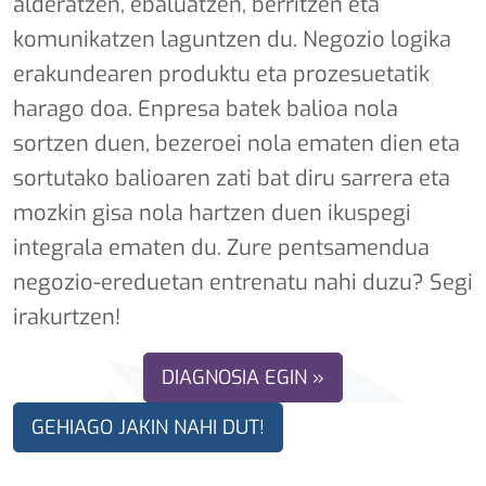
alderatzen, ebaluatzen, berritzen eta
komunikatzen laguntzen du. Negozio logika
erakundearen produktu eta prozesuetatik
harago doa. Enpresa batek balioa nola
sortzen duen, bezeroei nola ematen dien eta
sortutako balioaren zati bat diru sarrera eta
mozkin gisa nola hartzen duen ikuspegi
integrala ematen du. Zure pentsamendua
negozio-ereduetan entrenatu nahi duzu? Segi
irakurtzen!
DIAGNOSIA EGIN »
GEHIAGO JAKIN NAHI DUT!