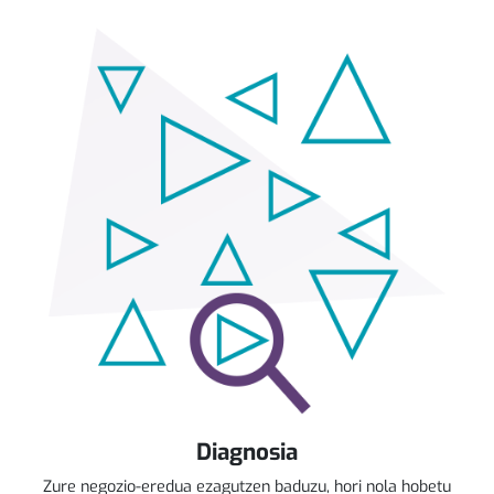
Diagnosia
Zure negozio-eredua ezagutzen baduzu, hori nola hobetu