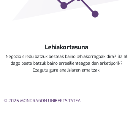
Lehiakortasuna
Negozio eredu batzuk besteak baino lehiakorragoak dira? Ba al
dago beste batzuk baino erresilienteagoa den arketiporik?
Ezagutu gure analisiaren emaitzak.
© 2026 MONDRAGON UNIBERTSITATEA