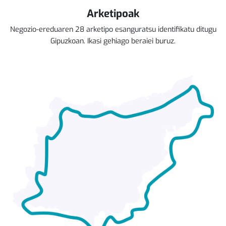
Arketipoak
Negozio-ereduaren 28 arketipo esanguratsu identifikatu ditugu
Gipuzkoan. Ikasi gehiago beraiei buruz.