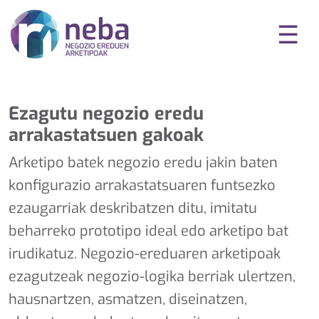
☰
Ezagutu negozio eredu
arrakastatsuen gakoak
Arketipo batek negozio eredu jakin baten
konfigurazio arrakastatsuaren funtsezko
ezaugarriak deskribatzen ditu, imitatu
beharreko prototipo ideal edo arketipo bat
irudikatuz. Negozio-ereduaren arketipoak
ezagutzeak negozio-logika berriak ulertzen,
hausnartzen, asmatzen, diseinatzen,