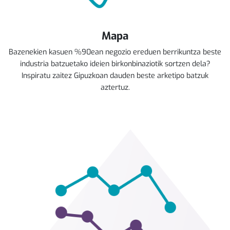
Mapa
Bazenekien kasuen %90ean negozio ereduen berrikuntza beste
industria batzuetako ideien birkonbinaziotik sortzen dela?
Inspiratu zaitez Gipuzkoan dauden beste arketipo batzuk
aztertuz.