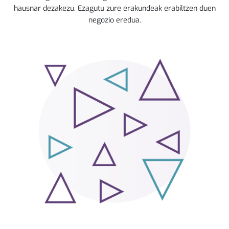
hausnar dezakezu. Ezagutu zure erakundeak erabiltzen duen
negozio eredua.