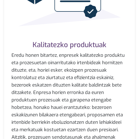
Kalitatezko produktuak
Eredu honen bitartez, enpresek kalitatezko produktu
eta prozesuetan oinarritutako irtenbideak hornitzen
dituzte, eta, horiei esker, ekoizpen prozesuak
kontrolatuz eta ziurtatuz eta efizientzia eskainiz,
bezeroek eskatzen dituzten kalitate baldintzak bete
ditzakete. Enpresa horien erronka da euren
produktuen prozesuak eta garapena etengabe
hobetzea, honako hauei erantzuteko: bezeroen
eskakizunen bilakaera etengabeari, proposamen eta
irtenbide berriekin eboluzionatzen duten lehiakideei
eta merkatuak kostuetan ezartzen duen presioari.
Aitzitik, prozesuen sendotasunak eta ahalmenak