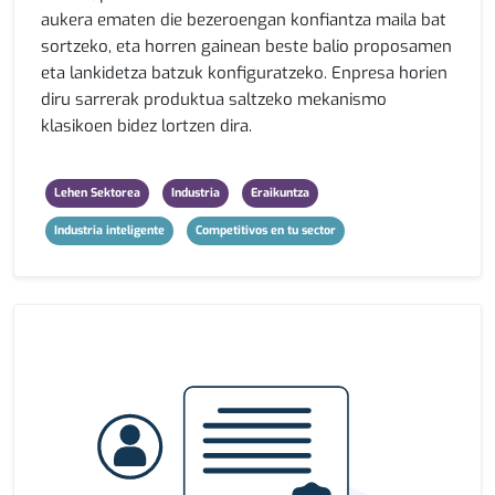
aukera ematen die bezeroengan konfiantza maila bat
sortzeko, eta horren gainean beste balio proposamen
eta lankidetza batzuk konfiguratzeko. Enpresa horien
diru sarrerak produktua saltzeko mekanismo
klasikoen bidez lortzen dira.
Lehen Sektorea
Industria
Eraikuntza
Industria inteligente
Competitivos en tu sector