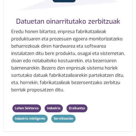
Datuetan oinarritutako zerbitzuak
Eredu honen bitartez, enpresa fabrikatzaileak
produktuaren eta prozesuen egoera monitorizatzeko
beharrezkoak diren hardwarea eta softwarea
instalatzen ditu bere produktu, osagai eta sistemetan,
doan edo nolabaiteko kostuarekin, eta bezeroaren
baimenarekin. Bezero den enpresak sistema horiek
sortutako datuak fabrikatzailearekin partekatzen ditu,
eta, horrekin, fabrikatzaileak bezeroentzako zerbitzu
berriak proposatzen ditu.
Lehen Sektorea
Industria
Eraikuntza
Industria inteligente
Servitización