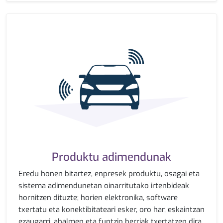
Produktu adimendunak
Eredu honen bitartez, enpresek produktu, osagai eta
sistema adimendunetan oinarritutako irtenbideak
hornitzen dituzte; horien elektronika, software
txertatu eta konektibitateari esker, oro har, eskaintzan
ezaugarri, ahalmen eta funtzio berriak txertatzen dira.