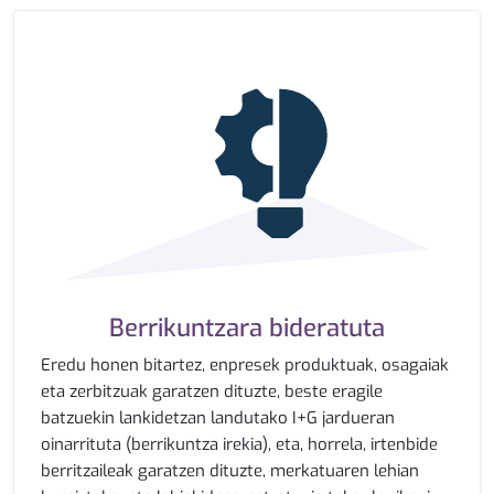
Berrikuntzara bideratuta
Eredu honen bitartez, enpresek produktuak, osagaiak
eta zerbitzuak garatzen dituzte, beste eragile
batzuekin lankidetzan landutako I+G jardueran
oinarrituta (berrikuntza irekia), eta, horrela, irtenbide
berritzaileak garatzen dituzte, merkatuaren lehian