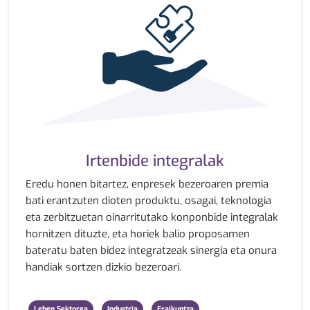
Irtenbide integralak
Eredu honen bitartez, enpresek bezeroaren premia
bati erantzuten dioten produktu, osagai, teknologia
eta zerbitzuetan oinarritutako konponbide integralak
hornitzen dituzte, eta horiek balio proposamen
bateratu baten bidez integratzeak sinergia eta onura
handiak sortzen dizkio bezeroari.
Lehen Sektorea
Industria
Eraikuntza