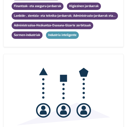
Finantzak- eta aseguru-jarduerak
Higiezinen jarduerak
Lanbide-, zientzia- eta teknika-jarduerak; Administrazio-jarduerak eta...
Administrazioa-Hezkuntza-Osasuna-Gizarte zerbitzuak
Sormen-industriak
Industria inteligente