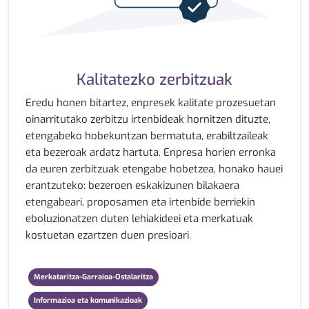
Kalitatezko zerbitzuak
Eredu honen bitartez, enpresek kalitate prozesuetan
oinarritutako zerbitzu irtenbideak hornitzen dituzte,
etengabeko hobekuntzan bermatuta, erabiltzaileak
eta bezeroak ardatz hartuta. Enpresa horien erronka
da euren zerbitzuak etengabe hobetzea, honako hauei
erantzuteko: bezeroen eskakizunen bilakaera
etengabeari, proposamen eta irtenbide berriekin
eboluzionatzen duten lehiakideei eta merkatuak
kostuetan ezartzen duen presioari.
Merkataritza-Garraioa-Ostalaritza
Informazioa eta komunikazioak