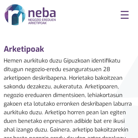
☰
Arketipoak
Hemen aurkituko duzu Gipuzkoan identifikatu
ditugun negozio-eredu esanguratsuen 28
arketipoen deskribapena. Horietako bakoitzean
sakondu dezakezu, aukeratuta. Arketipoaren,
negozio ereduaren dimentsioen, lehiakortasun
gakoen eta lotutako erronken deskribapen laburra
aurkituko duzu. Arketipo horren pean lan egiten
duen benetako enpresaren adibide bat ere ikusi
ahal izango duzu. Gainera, arketipo bakoitzarekin