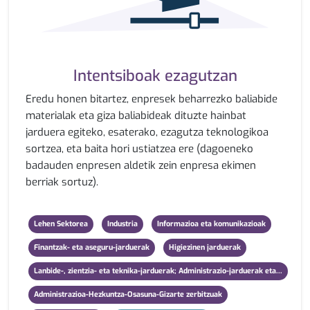
Intentsiboak ezagutzan
Eredu honen bitartez, enpresek beharrezko baliabide
materialak eta giza baliabideak dituzte hainbat
jarduera egiteko, esaterako, ezagutza teknologikoa
sortzea, eta baita hori ustiatzea ere (dagoeneko
badauden enpresen aldetik zein enpresa ekimen
berriak sortuz).
Lehen Sektorea
Industria
Informazioa eta komunikazioak
Finantzak- eta aseguru-jarduerak
Higiezinen jarduerak
Lanbide-, zientzia- eta teknika-jarduerak; Administrazio-jarduerak eta...
Administrazioa-Hezkuntza-Osasuna-Gizarte zerbitzuak