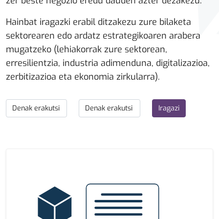
zer beste negozio eredu dauden azter dezakezu.
Hainbat iragazki erabil ditzakezu zure bilaketa
sektorearen edo ardatz estrategikoaren arabera
mugatzeko (lehiakorrak zure sektorean,
erresilientzia, industria adimenduna, digitalizazioa,
zerbitizazioa eta ekonomia zirkularra).