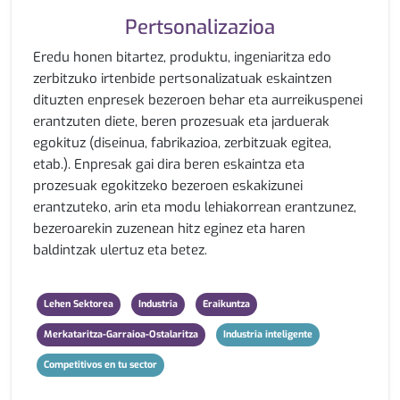
Pertsonalizazioa
Eredu honen bitartez, produktu, ingeniaritza edo
zerbitzuko irtenbide pertsonalizatuak eskaintzen
dituzten enpresek bezeroen behar eta aurreikuspenei
erantzuten diete, beren prozesuak eta jarduerak
egokituz (diseinua, fabrikazioa, zerbitzuak egitea,
etab.). Enpresak gai dira beren eskaintza eta
prozesuak egokitzeko bezeroen eskakizunei
erantzuteko, arin eta modu lehiakorrean erantzunez,
bezeroarekin zuzenean hitz eginez eta haren
baldintzak ulertuz eta betez.
Lehen Sektorea
Industria
Eraikuntza
Merkataritza-Garraioa-Ostalaritza
Industria inteligente
Competitivos en tu sector