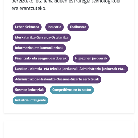
bereizteko, eta lehiakideen estrategia teknologikoei
ere erantzuteko.
Lehen Sektorea
Industria
Eraikuntza
Merkataritza-Garraioa-Ostalaritza
Informazioa eta komunikazioak
Finantzak- eta aseguru-jarduerak
Higiezinen jarduerak
Lanbide-, zientzia- eta teknika-jarduerak; Administrazio-jarduerak eta...
Administrazioa-Hezkuntza-Osasuna-Gizarte zerbitzuak
Sormen-industriak
Competitivos en tu sector
Industria inteligente