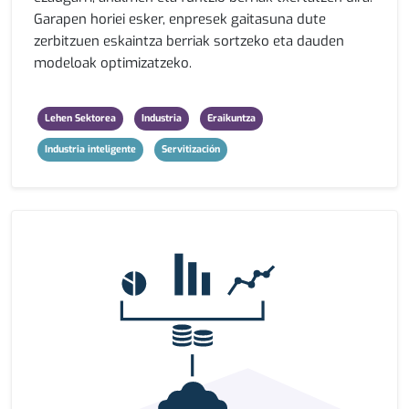
Garapen horiei esker, enpresek gaitasuna dute
zerbitzuen eskaintza berriak sortzeko eta dauden
modeloak optimizatzeko.
Lehen Sektorea
Industria
Eraikuntza
Industria inteligente
Servitización