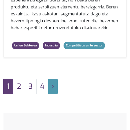
produktu eta zerbitzuen elementu bereizgarria. Beren
eskaintza, kasu askotan, segmentatuta dago eta
bezero tipologia desberdinei erantzuten die, bezeroen
behar espezifikoetara zuzendutako diseinuarekin.
Lehen Sektorea
Industria
Competitivos en tu sector
1
2
3
4
›