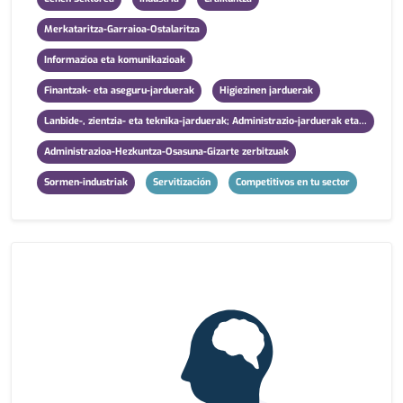
Merkataritza-Garraioa-Ostalaritza
Informazioa eta komunikazioak
Finantzak- eta aseguru-jarduerak
Higiezinen jarduerak
Lanbide-, zientzia- eta teknika-jarduerak; Administrazio-jarduerak eta...
Administrazioa-Hezkuntza-Osasuna-Gizarte zerbitzuak
Sormen-industriak
Servitización
Competitivos en tu sector