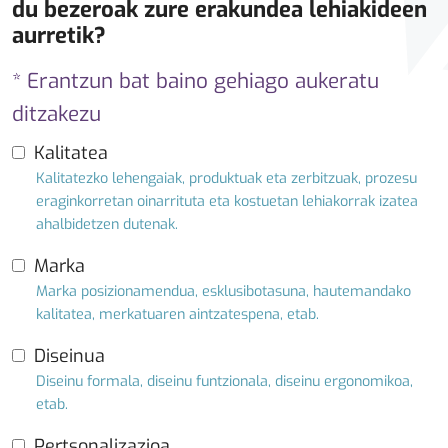
du bezeroak zure erakundea lehiakideen
aurretik?
* Erantzun bat baino gehiago aukeratu
ditzakezu
Kalitatea
Kalitatezko lehengaiak, produktuak eta zerbitzuak, prozesu
eraginkorretan oinarrituta eta kostuetan lehiakorrak izatea
ahalbidetzen dutenak.
Marka
Marka posizionamendua, esklusibotasuna, hautemandako
kalitatea, merkatuaren aintzatespena, etab.
Diseinua
Diseinu formala, diseinu funtzionala, diseinu ergonomikoa,
etab.
Pertsonalizazioa