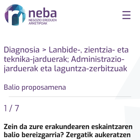
☰
Diagnosia > Lanbide-, zientzia- eta
teknika-jarduerak; Administrazio-
jarduerak eta laguntza-zerbitzuak
Balio proposamena
1 / 7
Zein da zure erakundearen eskaintzaren
balio bereizgarria? Zergatik aukeratzen