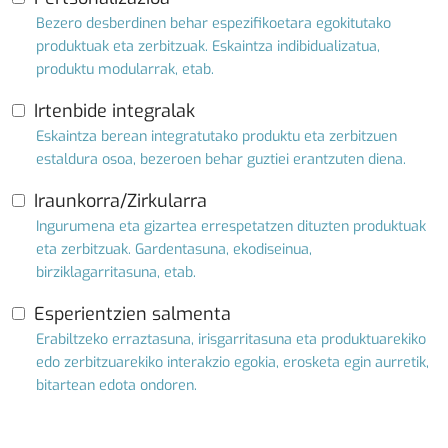
Bezero desberdinen behar espezifikoetara egokitutako
produktuak eta zerbitzuak. Eskaintza indibidualizatua,
produktu modularrak, etab.
Irtenbide integralak
Eskaintza berean integratutako produktu eta zerbitzuen
estaldura osoa, bezeroen behar guztiei erantzuten diena.
Iraunkorra/Zirkularra
Ingurumena eta gizartea errespetatzen dituzten produktuak
eta zerbitzuak. Gardentasuna, ekodiseinua,
birziklagarritasuna, etab.
Esperientzien salmenta
Erabiltzeko erraztasuna, irisgarritasuna eta produktuarekiko
edo zerbitzuarekiko interakzio egokia, erosketa egin aurretik,
bitartean edota ondoren.