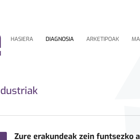
HASIERA
DIAGNOSIA
ARKETIPOAK
MA
dustriak
Zure erakundeak zein funtsezko a