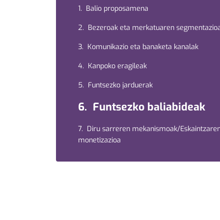
1. Balio proposamena
2. Bezeroak eta merkatuaren segmentazio
3. Komunikazio eta banaketa kanalak
4. Kanpoko eragileak
5. Funtsezko jarduerak
6. Funtsezko baliabideak
7. Diru sarreren mekanismoak/Eskaintzare
monetizazioa