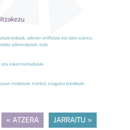
ditzakezu
ekatronikoak, adimen artifiziala eta data science,
obotika adimendunak, etab.
ak eta eskarmentudunak.
ritasun modeloak, marka), ezagutza teknikoak,
« ATZERA
JARRAITU »