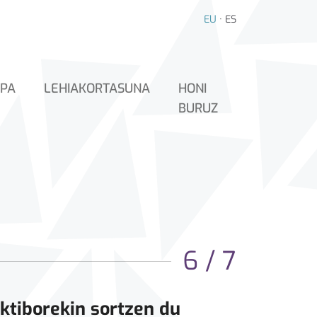
EU
·
ES
PA
LEHIAKORTASUNA
HONI
BURUZ
6 / 7
ktiborekin sortzen du