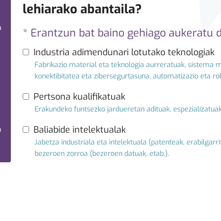
lehiarako abantaila?
a
* Erantzun bat baino gehiago aukeratu 
Industria adimendunari lotutako teknologiak
Fabrikazio material eta teknologia aurreratuak, sistema m
konektibitatea eta zibersegurtasuna, automatizazio eta r
Pertsona kualifikatuak
Erakundeko funtsezko jardueretan adituak, espezializatu
Baliabide intelektualak
n
Jabetza industriala eta intelektuala (patenteak, erabilgar
bezeroen zorroa (bezeroen datuak, etab.).