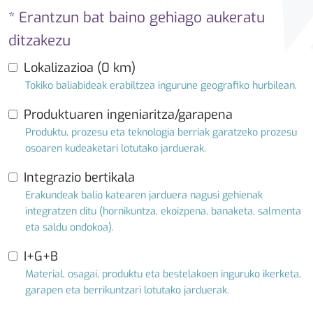
* Erantzun bat baino gehiago aukeratu
ditzakezu
Lokalizazioa (0 km)
Tokiko baliabideak erabiltzea ingurune geografiko hurbilean.
Produktuaren ingeniaritza/garapena
Produktu, prozesu eta teknologia berriak garatzeko prozesu
osoaren kudeaketari lotutako jarduerak.
Integrazio bertikala
Erakundeak balio katearen jarduera nagusi gehienak
integratzen ditu (hornikuntza, ekoizpena, banaketa, salmenta
eta saldu ondokoa).
I+G+B
Material, osagai, produktu eta bestelakoen inguruko ikerketa,
garapen eta berrikuntzari lotutako jarduerak.