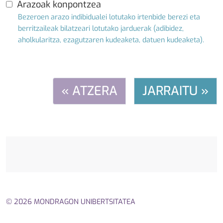
Arazoak konpontzea
Bezeroen arazo indibidualei lotutako irtenbide berezi eta
berritzaileak bilatzeari lotutako jarduerak (adibidez,
aholkularitza, ezagutzaren kudeaketa, datuen kudeaketa).
« ATZERA
JARRAITU »
© 2026 MONDRAGON UNIBERTSITATEA