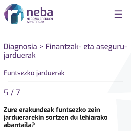
☰
Diagnosia > Finantzak- eta aseguru-
jarduerak
Funtsezko jarduerak
5 / 7
Zure erakundeak funtsezko zein
jarduerarekin sortzen du lehiarako
abantaila?