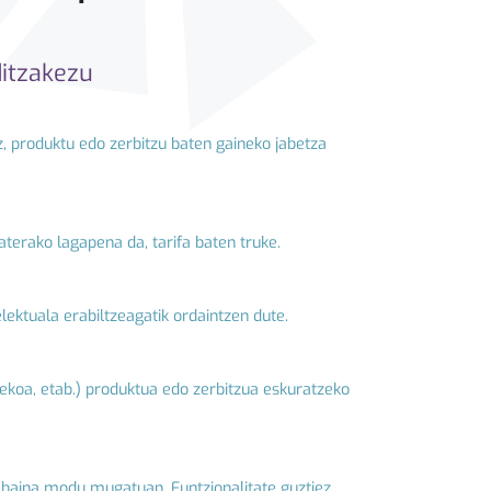
ditzakezu
z, produktu edo zerbitzu baten gaineko jabetza
aterako lagapena da, tarifa baten truke.
ektuala erabiltzeagatik ordaintzen dute.
tekoa, etab.) produktua edo zerbitzua eskuratzeko
n, baina modu mugatuan. Funtzionalitate guztiez