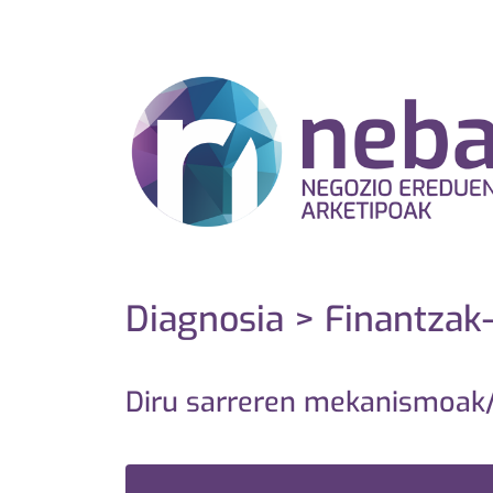
Diagnosia > Finantzak-
Diru sarreren mekanismoak/