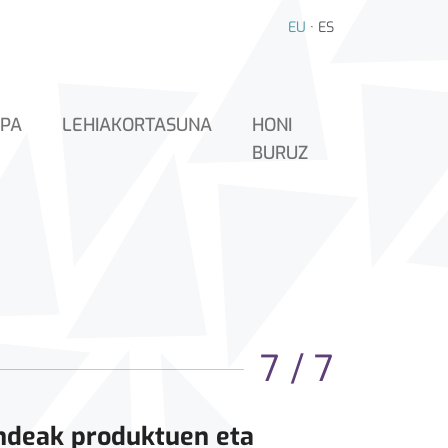
EU
·
ES
PA
LEHIAKORTASUNA
HONI
BURUZ
7 / 7
ndeak produktuen eta