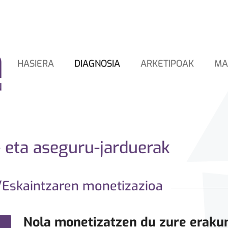
HASIERA
DIAGNOSIA
ARKETIPOAK
MA
 eta aseguru-jarduerak
Eskaintzaren monetizazioa
Nola monetizatzen du zure eraku