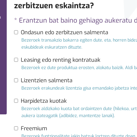
zerbitzuen eskaintza?
a
* Erantzun bat baino gehiago aukeratu 
Ondasun edo zerbitzuen salmenta
Bezeroek transakzio bakarra egiten dute, eta, horren bide
eskubideak eskuratzen dituzte.
Leasing edo renting kontratuak
Bezeroek ez dute produktua erosten, alokatu baizik. Aldi b
Lizentzien salmenta
Bezeroek erakundeak lizentzia gisa emandako jabetza intel
Harpidetza kuotak
Bezeroek aldizkako kuota bat ordaintzen dute (hilekoa, ur
aukera izateagatik (adibidez, mantentze lanak).
Freemium
Bezeroek funtzionalitate jakin batzuk lortzen dituzte doa