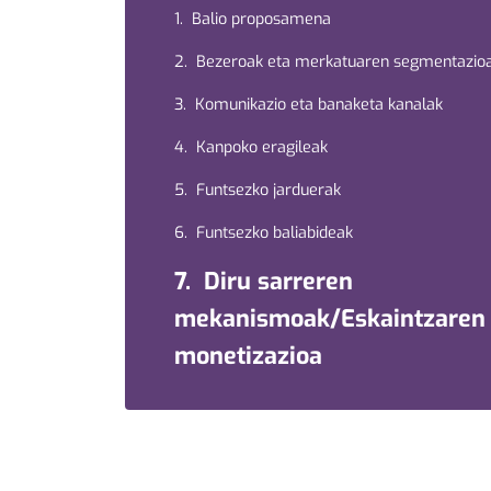
1. Balio proposamena
2. Bezeroak eta merkatuaren segmentazio
3. Komunikazio eta banaketa kanalak
4. Kanpoko eragileak
5. Funtsezko jarduerak
6. Funtsezko baliabideak
7. Diru sarreren
mekanismoak/Eskaintzaren
monetizazioa