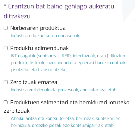
* Erantzun bat baino gehiago aukeratu
ditzakezu
Norberaren produktua
Industria edo kontsumo ondasunak.
Produktu adimendunak
IKT osagaiak (sentsoreak, RFID, interfazeak, etab.) dituzten
produktu fisikoak, inguruneari eta egoerari buruzko datuak
jasotzeko eta transmititzeko.
Zerbitzuak ematea
Industria zerbitzuak eta prozesuak, aholkularitza, etab.
Produktuen salmentari eta hornidurari lotutako
zerbitzuak
Aholkularitza eta kontsultoretza, bermeak, suntsikorren
hornidura, ordezko piezak edo kontsumigarriak, etab.