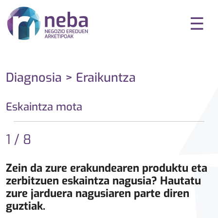
☰
Diagnosia > Eraikuntza
Eskaintza mota
1 / 8
Zein da zure erakundearen produktu eta
zerbitzuen eskaintza nagusia? Hautatu
zure jarduera nagusiaren parte diren
guztiak.