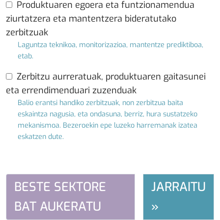
Produktuaren egoera eta funtzionamendua
ziurtatzera eta mantentzera bideratutako
zerbitzuak
Laguntza teknikoa, monitorizazioa, mantentze prediktiboa,
etab.
Zerbitzu aurreratuak, produktuaren gaitasunei
eta errendimenduari zuzenduak
Balio erantsi handiko zerbitzuak, non zerbitzua baita
eskaintza nagusia, eta ondasuna, berriz, hura sustatzeko
mekanismoa. Bezeroekin epe luzeko harremanak izatea
eskatzen dute.
BESTE SEKTORE
JARRAITU
BAT AUKERATU
»