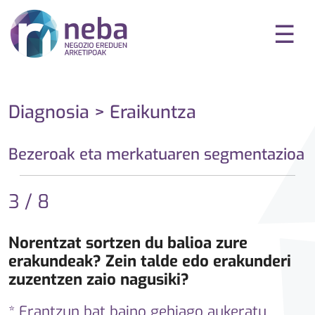
☰
Diagnosia > Eraikuntza
Bezeroak eta merkatuaren segmentazioa
3 / 8
Norentzat sortzen du balioa zure
erakundeak? Zein talde edo erakunderi
zuzentzen zaio nagusiki?
* Erantzun bat baino gehiago aukeratu