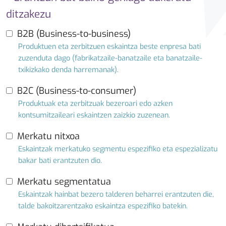
ditzakezu
B2B (Business-to-business)
Produktuen eta zerbitzuen eskaintza beste enpresa bati
zuzenduta dago (fabrikatzaile-banatzaile eta banatzaile-
txikizkako denda harremanak).
B2C (Business-to-consumer)
Produktuak eta zerbitzuak bezeroari edo azken
kontsumitzaileari eskaintzen zaizkio zuzenean.
Merkatu nitxoa
Eskaintzak merkatuko segmentu espezifiko eta espezializatu
bakar bati erantzuten dio.
Merkatu segmentatua
Eskaintzak hainbat bezero talderen beharrei erantzuten die,
talde bakoitzarentzako eskaintza espezifiko batekin.