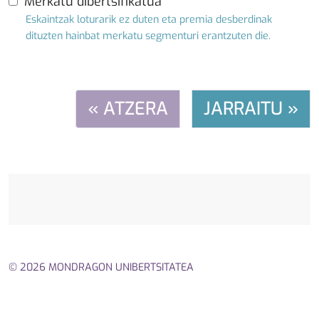
Merkatu dibertsifikatua
Eskaintzak loturarik ez duten eta premia desberdinak
dituzten hainbat merkatu segmenturi erantzuten die.
« ATZERA
JARRAITU »
© 2026 MONDRAGON UNIBERTSITATEA