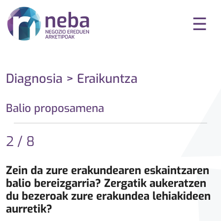
☰
Diagnosia > Eraikuntza
Balio proposamena
2 / 8
Zein da zure erakundearen eskaintzaren
balio bereizgarria? Zergatik aukeratzen
du bezeroak zure erakundea lehiakideen
aurretik?