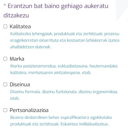
* Erantzun bat baino gehiago aukeratu
ditzakezu
Kalitatea
Kalitatezko lehengaiak, produktuak eta zerbitzuak, prozesu
eraginkorretan oinarrituta eta kostuetan lehiakorrak izatea
ahalbidetzen dutenak.
Marka
Marka posizionamendua, esklusibotasuna, hautemandako
kalitatea, merkatuaren aintzatespena, etab.
Diseinua
Diseinu formala, diseinu funtzionala, diseinu ergonomikoa,
etab.
Pertsonalizazioa
Bezero desberdinen behar espezifikoetara egokitutako
produktuak eta zerbitzuak. Eskaintza indibidualizatua,