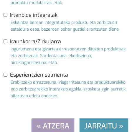
produktu modularrak, etab.
Irtenbide integralak
Eskaintza berean integratutako produktu eta zerbitzuen
estaldura osoa, bezeroen behar guztiei erantzuten diena.
Iraunkorra/Zirkularra
Ingurumena eta gizartea errespetatzen dituzten produktuak
eta zerbitzuak. Gardentasuna, ekodiseinua,
birziklagarritasuna, etab.
Esperientzien salmenta
Erabiltzeko erraztasuna, irisgarritasuna eta produktuarekiko
edo zerbitzuarekiko interakzio egokia, erosketa egin aurretik,
bitartean edota ondoren.
« ATZERA
JARRAITU »