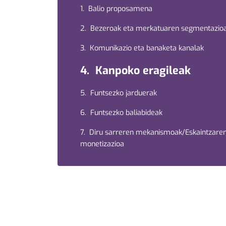
1. Balio proposamena
2. Bezeroak eta merkatuaren segmentazio
3. Komunikazio eta banaketa kanalak
4. Kanpoko eragileak
5. Funtsezko jarduerak
6. Funtsezko baliabideak
7. Diru sarreren mekanismoak/Eskaintzare
monetizazioa