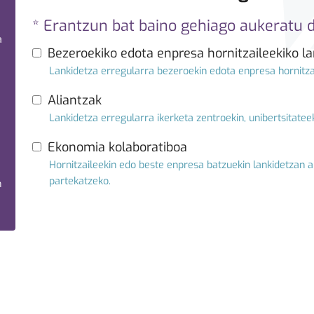
* Erantzun bat baino gehiago aukeratu 
a
Bezeroekiko edota enpresa hornitzaileekiko l
Lankidetza erregularra bezeroekin edota enpresa hornitza
Aliantzak
Lankidetza erregularra ikerketa zentroekin, unibertsitateek
Ekonomia kolaboratiboa
Hornitzaileekin edo beste enpresa batzuekin lankidetzan a
partekatzeko.
n