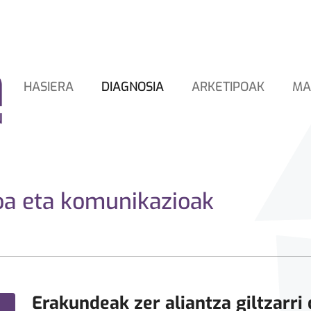
HASIERA
DIAGNOSIA
ARKETIPOAK
MA
oa eta komunikazioak
Erakundeak zer aliantza giltzarri 