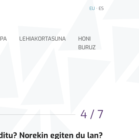
EU
·
ES
PA
LEHIAKORTASUNA
HONI
BURUZ
4 / 7
ditu? Norekin egiten du lan?