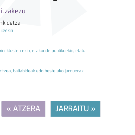
ditzakezu
ankidetza
ileekin
in, klusterrekin, erakunde publikoekin, etab.
ritzea, baliabideak edo bestelako jarduerak
« ATZERA
JARRAITU »