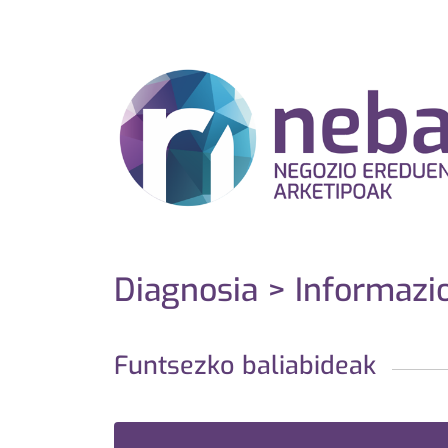
Diagnosia > Informazi
Funtsezko baliabideak