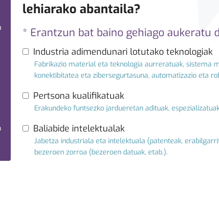
lehiarako abantaila?
a
* Erantzun bat baino gehiago aukeratu 
Industria adimendunari lotutako teknologiak
Fabrikazio material eta teknologia aurreratuak, sistema m
konektibitatea eta zibersegurtasuna, automatizazio eta r
Pertsona kualifikatuak
Erakundeko funtsezko jardueretan adituak, espezializatu
Baliabide intelektualak
n
Jabetza industriala eta intelektuala (patenteak, erabilgar
bezeroen zorroa (bezeroen datuak, etab.).