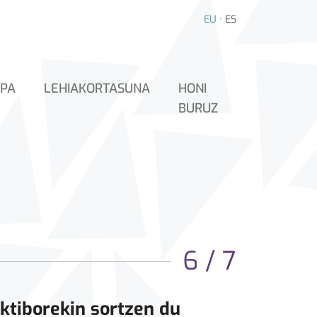
EU
·
ES
PA
LEHIAKORTASUNA
HONI
BURUZ
6 / 7
ktiborekin sortzen du