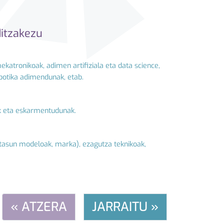
ditzakezu
ekatronikoak, adimen artifiziala eta data science,
obotika adimendunak, etab.
ak eta eskarmentudunak.
ritasun modeloak, marka), ezagutza teknikoak,
« ATZERA
JARRAITU »