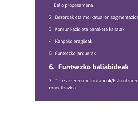
1. Balio proposamena
2. Bezeroak eta merkatuaren segmentazio
3. Komunikazio eta banaketa kanalak
4. Kanpoko eragileak
5. Funtsezko jarduerak
6. Funtsezko baliabideak
7. Diru sarreren mekanismoak/Eskaintzare
monetizazioa