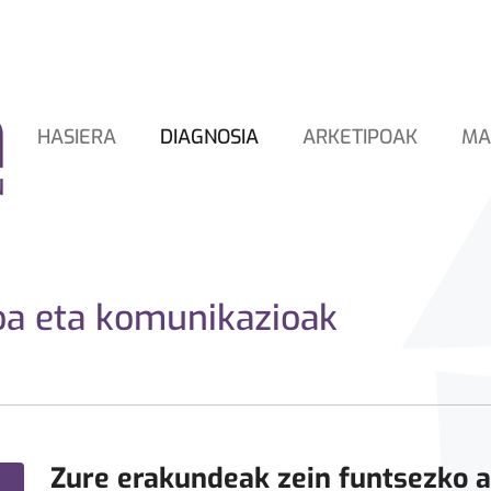
HASIERA
DIAGNOSIA
ARKETIPOAK
MA
oa eta komunikazioak
Zure erakundeak zein funtsezko a