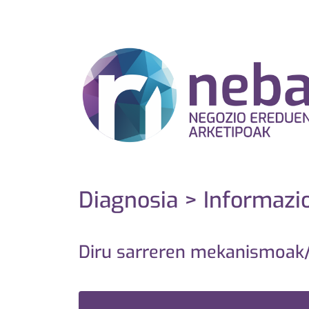
Diagnosia > Informazi
Diru sarreren mekanismoak/