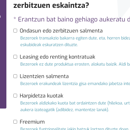
zerbitzuen eskaintza?
a
* Erantzun bat baino gehiago aukeratu 
Ondasun edo zerbitzuen salmenta
Bezeroek transakzio bakarra egiten dute, eta, horren bide
eskubideak eskuratzen dituzte.
Leasing edo renting kontratuak
Bezeroek ez dute produktua erosten, alokatu baizik. Aldi b
Lizentzien salmenta
Bezeroek erakundeak lizentzia gisa emandako jabetza intel
Harpidetza kuotak
Bezeroek aldizkako kuota bat ordaintzen dute (hilekoa, ur
aukera izateagatik (adibidez, mantentze lanak).
Freemium
Bezeroek funtzionalitate jakin batzuk lortzen dituzte doa