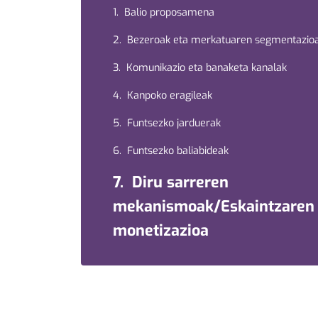
1. Balio proposamena
2. Bezeroak eta merkatuaren segmentazio
3. Komunikazio eta banaketa kanalak
4. Kanpoko eragileak
5. Funtsezko jarduerak
6. Funtsezko baliabideak
7. Diru sarreren
mekanismoak/Eskaintzaren
monetizazioa