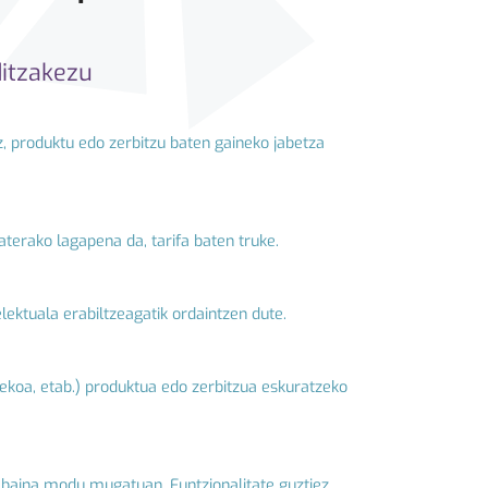
ditzakezu
z, produktu edo zerbitzu baten gaineko jabetza
aterako lagapena da, tarifa baten truke.
ektuala erabiltzeagatik ordaintzen dute.
tekoa, etab.) produktua edo zerbitzua eskuratzeko
n, baina modu mugatuan. Funtzionalitate guztiez