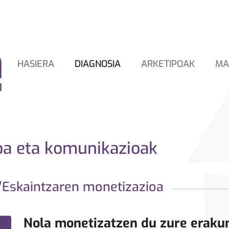
HASIERA
DIAGNOSIA
ARKETIPOAK
MA
oa eta komunikazioak
Eskaintzaren monetizazioa
Nola monetizatzen du zure eraku