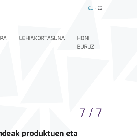
EU
·
ES
PA
LEHIAKORTASUNA
HONI
BURUZ
7 / 7
ndeak produktuen eta