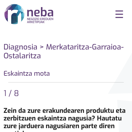
☰
Diagnosia > Merkataritza-Garraioa-
Ostalaritza
Eskaintza mota
1 / 8
Zein da zure erakundearen produktu eta
zerbitzuen eskaintza nagusia? Hautatu
zure jarduera nagusiaren parte diren