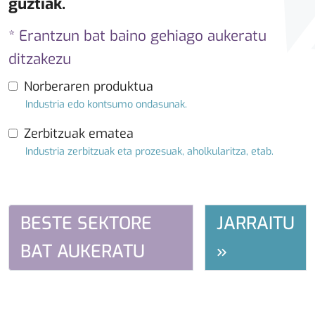
guztiak.
* Erantzun bat baino gehiago aukeratu
ditzakezu
Norberaren produktua
Industria edo kontsumo ondasunak.
Zerbitzuak ematea
Industria zerbitzuak eta prozesuak, aholkularitza, etab.
BESTE SEKTORE
JARRAITU
BAT AUKERATU
»