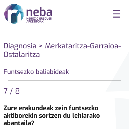
☰
Diagnosia > Merkataritza-Garraioa-
Ostalaritza
Funtsezko baliabideak
7 / 8
Zure erakundeak zein funtsezko
aktiborekin sortzen du lehiarako
abantaila?