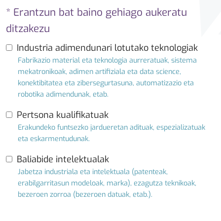
* Erantzun bat baino gehiago aukeratu
ditzakezu
Industria adimendunari lotutako teknologiak
Fabrikazio material eta teknologia aurreratuak, sistema
mekatronikoak, adimen artifiziala eta data science,
konektibitatea eta zibersegurtasuna, automatizazio eta
robotika adimendunak, etab.
Pertsona kualifikatuak
Erakundeko funtsezko jardueretan adituak, espezializatuak
eta eskarmentudunak.
Baliabide intelektualak
Jabetza industriala eta intelektuala (patenteak,
erabilgarritasun modeloak, marka), ezagutza teknikoak,
bezeroen zorroa (bezeroen datuak, etab.).