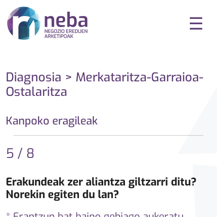
☰
Diagnosia > Merkataritza-Garraioa-
Ostalaritza
Kanpoko eragileak
5 / 8
Erakundeak zer aliantza giltzarri ditu?
Norekin egiten du lan?
* Erantzun bat baino gehiago aukeratu