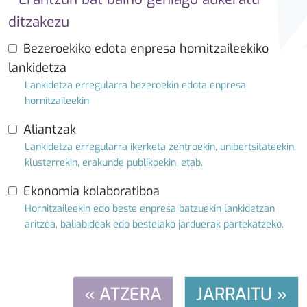
ditzakezu
Bezeroekiko edota enpresa hornitzaileekiko
lankidetza
Lankidetza erregularra bezeroekin edota enpresa
hornitzaileekin
Aliantzak
Lankidetza erregularra ikerketa zentroekin, unibertsitateekin,
klusterrekin, erakunde publikoekin, etab.
Ekonomia kolaboratiboa
Hornitzaileekin edo beste enpresa batzuekin lankidetzan
aritzea, baliabideak edo bestelako jarduerak partekatzeko.
« ATZERA
JARRAITU »