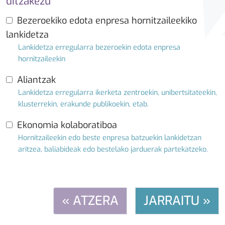
ditzakezu
Bezeroekiko edota enpresa hornitzaileekiko
lankidetza
Lankidetza erregularra bezeroekin edota enpresa
hornitzaileekin
Aliantzak
Lankidetza erregularra ikerketa zentroekin, unibertsitateekin,
klusterrekin, erakunde publikoekin, etab.
Ekonomia kolaboratiboa
Hornitzaileekin edo beste enpresa batzuekin lankidetzan
aritzea, baliabideak edo bestelako jarduerak partekatzeko.
« ATZERA
JARRAITU »