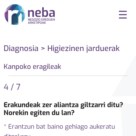
☰
Diagnosia > Higiezinen jarduerak
Kanpoko eragileak
4 / 7
Erakundeak zer aliantza giltzarri ditu?
Norekin egiten du lan?
* Erantzun bat baino gehiago aukeratu