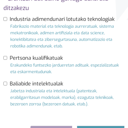
ditzakezu
Industria adimendunari lotutako teknologiak
Fabrikazio material eta teknologia aurreratuak, sistema
mekatronikoak, adimen artifiziala eta data science,
konektibitatea eta zibersegurtasuna, automatizazio eta
robotika adimendunak, etab.
Pertsona kualifikatuak
Erakundeko funtsezko jardueretan adituak, espezializatuak
eta eskarmentudunak.
Baliabide intelektualak
Jabetza industriala eta intelektuala (patenteak,
erabilgarritasun modeloak, marka), ezagutza teknikoak,
bezeroen zorroa (bezeroen datuak, etab.).