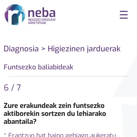
☰
Diagnosia > Higiezinen jarduerak
Funtsezko baliabideak
6 / 7
Zure erakundeak zein funtsezko
aktiborekin sortzen du lehiarako
abantaila?
* Erantzun bat baino gehiago aukeratu